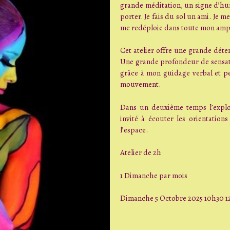
grande méditation, un signe d’humi
porter. Je fais du sol un ami. Je m
me redéploie dans toute mon amp
Cet atelier offre une grande dét
Une grande profondeur de sensati
grâce à mon guidage verbal et p
mouvement.
Dans un deuxième temps l’explo
invité à écouter les orientation
l’espace.
Atelier de 2h
1 Dimanche par mois
Dimanche 5 Octobre 2025 10h30 12