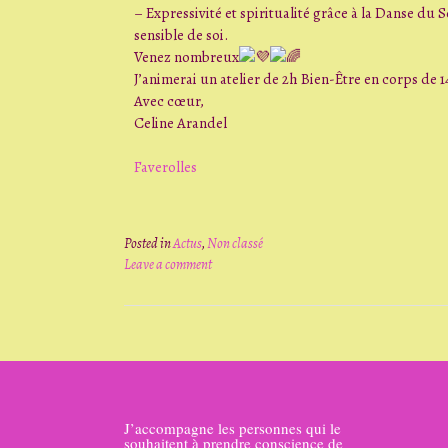
– Expressivité et spiritualité grâce à la Danse du
sensible de soi.
Venez nombreux
J’animerai un atelier de 2h Bien-Être en corps de 
Avec cœur,
Celine Arandel
Faverolles
Posted in
Actus
,
Non classé
Leave a comment
J’accompagne les personnes qui le
souhaitent à prendre conscience de